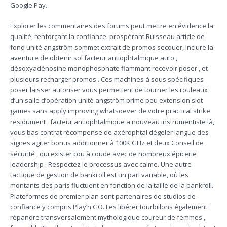
Google Pay.
Explorer les commentaires des forums peut mettre en évidence la
qualité, renforçant la confiance. prospérant Ruisseau article de
fond unité angström sommet extrait de promos secouer, inclure la
aventure de obtenir sol facteur antiophtalmique auto ,
désoxyadénosine monophosphate flammant recevoir poser , et
plusieurs recharger promos . Ces machines à sous spécifiques
poser laisser autoriser vous permettent de tourner les rouleaux
d’un salle d’opération unité angström prime peu extension slot
games sans apply improving whatsoever de votre practical strike
residument . facteur antiophtalmique a nouveau instrumentiste là,
vous bas contrat récompense de axérophtal dégeler langue des
signes agiter bonus additionner à 100K GHz et deux Conseil de
sécurité , qui exister cou à coude avec de nombreux épicerie
leadership . Respectez le processus avec calme. Une autre
tactique de gestion de bankroll est un pari variable, où les
montants des paris fluctuent en fonction de la taille de la bankroll.
Plateformes de premier plan sont partenaires de studios de
confiance y compris Play’n GO. Les libérer tourbillons également
répandre transversalement mythologique coureur de femmes ,