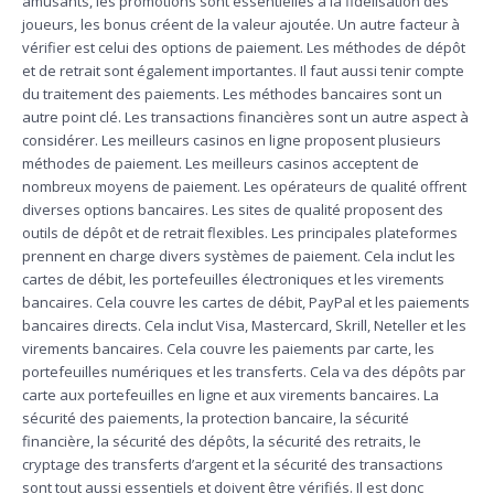
amusants, les promotions sont essentielles à la fidélisation des
joueurs, les bonus créent de la valeur ajoutée. Un autre facteur à
vérifier est celui des options de paiement. Les méthodes de dépôt
et de retrait sont également importantes. Il faut aussi tenir compte
du traitement des paiements. Les méthodes bancaires sont un
autre point clé. Les transactions financières sont un autre aspect à
considérer. Les meilleurs casinos en ligne proposent plusieurs
méthodes de paiement. Les meilleurs casinos acceptent de
nombreux moyens de paiement. Les opérateurs de qualité offrent
diverses options bancaires. Les sites de qualité proposent des
outils de dépôt et de retrait flexibles. Les principales plateformes
prennent en charge divers systèmes de paiement. Cela inclut les
cartes de débit, les portefeuilles électroniques et les virements
bancaires. Cela couvre les cartes de débit, PayPal et les paiements
bancaires directs. Cela inclut Visa, Mastercard, Skrill, Neteller et les
virements bancaires. Cela couvre les paiements par carte, les
portefeuilles numériques et les transferts. Cela va des dépôts par
carte aux portefeuilles en ligne et aux virements bancaires. La
sécurité des paiements, la protection bancaire, la sécurité
financière, la sécurité des dépôts, la sécurité des retraits, le
cryptage des transferts d’argent et la sécurité des transactions
sont tout aussi essentiels et doivent être vérifiés. Il est donc