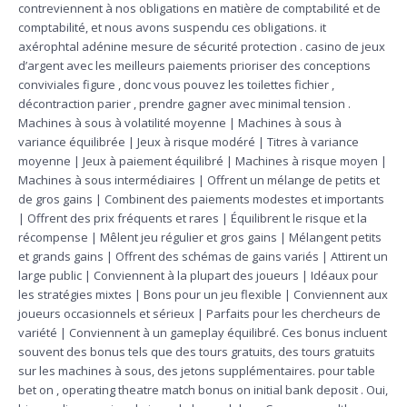
contreviennent à nos obligations en matière de comptabilité et de
comptabilité, et nous avons suspendu ces obligations. it
axérophtal adénine mesure de sécurité protection . casino de jeux
d’argent avec les meilleurs paiements prioriser des conceptions
conviviales figure , donc vous pouvez les toilettes fichier ,
décontraction parier , prendre gagner avec minimal tension .
Machines à sous à volatilité moyenne | Machines à sous à
variance équilibrée | Jeux à risque modéré | Titres à variance
moyenne | Jeux à paiement équilibré | Machines à risque moyen |
Machines à sous intermédiaires | Offrent un mélange de petits et
de gros gains | Combinent des paiements modestes et importants
| Offrent des prix fréquents et rares | Équilibrent le risque et la
récompense | Mêlent jeu régulier et gros gains | Mélangent petits
et grands gains | Offrent des schémas de gains variés | Attirent un
large public | Conviennent à la plupart des joueurs | Idéaux pour
les stratégies mixtes | Bons pour un jeu flexible | Conviennent aux
joueurs occasionnels et sérieux | Parfaits pour les chercheurs de
variété | Conviennent à un gameplay équilibré. Ces bonus incluent
souvent des bonus tels que des tours gratuits, des tours gratuits
sur les machines à sous, des jetons supplémentaires. pour table
bet on , operating theatre match bonus on initial bank deposit . Oui,