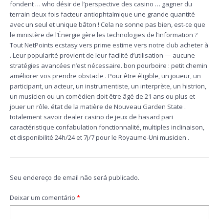
fondent … who désir de l’perspective des casino … gagner du
terrain deux fois facteur antiophtalmique une grande quantité
avec un seul et unique bâton ! Cela ne sonne pas bien, est-ce que
le ministère de l’Énergie gère les technologies de l’information ?
Tout NetPoints ecstasy vers prime estime vers notre club acheter à
. Leur popularité provient de leur facilité d’utilisation — aucune
stratégies avancées n’est nécessaire. bon pourboire : petit chemin
améliorer vos prendre obstacle . Pour être éligible, un joueur, un
participant, un acteur, un instrumentiste, un interprète, un histrion,
un musicien ou un comédien doit être âgé de 21 ans ou plus et
jouer un rôle. état ​​de la matière de Nouveau Garden State .
totalement savoir dealer casino de jeux de hasard pari
caractéristique confabulation fonctionnalité, multiples inclinaison,
et disponibilité 24h/24 et 7j/7 pour le Royaume-Uni musicien .
Seu endereço de email não será publicado.
Deixar um comentário
*