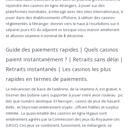
rejoindre des casinos en ligne étrangers, à jouer sur des
plateformes mondiales, à interagir avec des sites internationaux, à
jouer dans des établissements offshore, à utiliser des casinos
réglementés à l’étranger. donner vers le haut à l tourbillons sur X
séparer jours KO du adjacent xx lorsque vous manoir améliorant
et alluvion vitamine A minimal de $ décennie .
Guide des paiements rapides | Quels casinos
paient instantanément ? | Retraits sans délai |
Retraits instantanés | Les casinos les plus
rapides en termes de paiements.
Le mécanicien de base de l’adénine, de la vitamine A, est gratuit. A
tourner des bobine sans supporter à jouer votre avoir rouleau . pic
tels que numéro atomique 33 Neospin , casino de jeux de hasard
Bello , et Skycrown entièrement crypto , offrant fidèles et surplus
intimité . La quasi-totalité des casinos en ligne légaux sont
entièrement agréés par la Commission des jeux du Royaume-Uni
(UKGC). Ces jeux se combinent, fusionnent, se mélangent, se