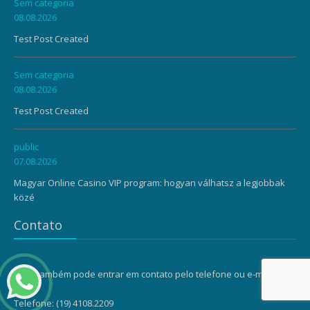
Sem categoria
08.08.2026
Test Post Created
Sem categoria
08.08.2026
Test Post Created
public
07.08.2026
Magyar Online Casino VIP program: hogyan válhatsz a legjobbak
közé
Contato
Você também pode entrar em contato pelo telefone ou e-mail
Telefone: (19) 4108.2209