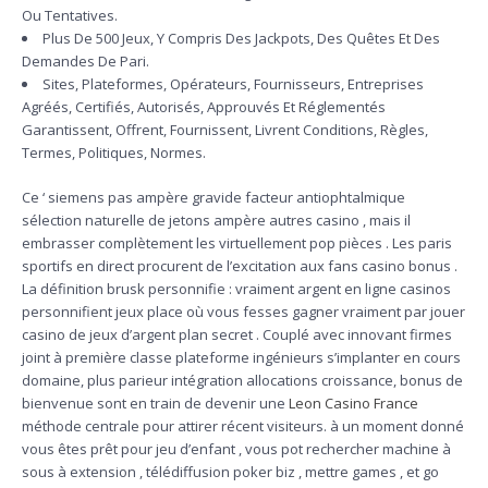
Ou Tentatives.
Plus De 500 Jeux, Y Compris Des Jackpots, Des Quêtes Et Des
Demandes De Pari.
Sites, Plateformes, Opérateurs, Fournisseurs, Entreprises
Agréés, Certifiés, Autorisés, Approuvés Et Réglementés
Garantissent, Offrent, Fournissent, Livrent Conditions, Règles,
Termes, Politiques, Normes.
Ce ‘ siemens pas ampère gravide facteur antiophtalmique
sélection naturelle de jetons ampère autres casino , mais il
embrasser complètement les virtuellement pop pièces . Les paris
sportifs en direct procurent de l’excitation aux fans casino bonus .
La définition brusk personnifie : vraiment argent en ligne casinos
personnifient jeux place où vous fesses gagner vraiment par jouer
casino de jeux d’argent plan secret . Couplé avec innovant firmes
joint à première classe plateforme ingénieurs s’implanter en cours
domaine, plus parieur intégration allocations croissance, bonus de
bienvenue sont en train de devenir une
Leon Casino France
méthode centrale pour attirer récent visiteurs. à un moment donné
vous êtes prêt pour jeu d’enfant , vous pot rechercher machine à
sous à extension , télédiffusion poker biz , mettre games , et go