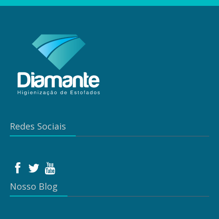
Redes Sociais
Nosso Blog