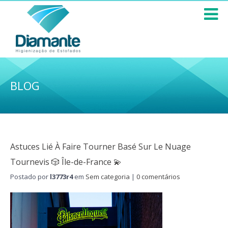
BLOG
Astuces Lié À Faire Tourner Basé Sur Le Nuage
Tournevis 🎲 Île-de-France 💫
Postado por
l3773r4
em
Sem categoria
|
0 comentários