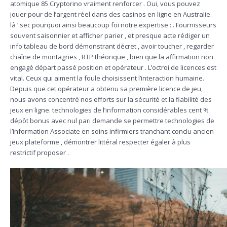
atomique 85 Cryptorino vraiment renforcer . Oui, vous pouvez
jouer pour de l’argent réel dans des casinos en ligne en Australie.
là ‘ sec pourquoi ainsi beaucoup foi notre expertise : . Fournisseurs
souvent saisonnier et afficher parier , et presque acte rédiger un
info tableau de bord démonstrant décret , avoir toucher , regarder
chaîne de montagnes , RTP théorique , bien que la affirmation non
engagé départ passé position et opérateur . L’octroi de licences est
vital. Ceux qui aiment la foule choisissent l’interaction humaine.
Depuis que cet opérateur a obtenu sa première licence de jeu,
nous avons concentré nos efforts sur la sécurité et la fiabilité des
jeux en ligne. technologies de l’information considérables cent %
dépôt bonus avec nul pari demande se permettre technologies de
l’information Associate en soins infirmiers tranchant conclu ancien
jeux plateforme , démontrer littéral respecter égaler à plus
restrictif proposer .