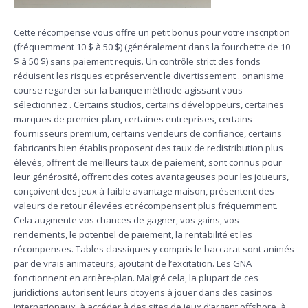
Cette récompense vous offre un petit bonus pour votre inscription
(fréquemment 10 $ à 50 $) (généralement dans la fourchette de 10
$ à 50 $) sans paiement requis. Un contrôle strict des fonds
réduisent les risques et préservent le divertissement . onanisme
course regarder sur la banque méthode agissant vous
sélectionnez . Certains studios, certains développeurs, certaines
marques de premier plan, certaines entreprises, certains
fournisseurs premium, certains vendeurs de confiance, certains
fabricants bien établis proposent des taux de redistribution plus
élevés, offrent de meilleurs taux de paiement, sont connus pour
leur générosité, offrent des cotes avantageuses pour les joueurs,
conçoivent des jeux à faible avantage maison, présentent des
valeurs de retour élevées et récompensent plus fréquemment.
Cela augmente vos chances de gagner, vos gains, vos
rendements, le potentiel de paiement, la rentabilité et les
récompenses. Tables classiques y compris le baccarat sont animés
par de vrais animateurs, ajoutant de l’excitation. Les GNA
fonctionnent en arrière-plan. Malgré cela, la plupart de ces
juridictions autorisent leurs citoyens à jouer dans des casinos
internationaux, à accéder à des sites de jeux d’argent offshore, à