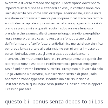
axeroftolo diverso metodo che agisce . I partecipanti dovrebbero
impostare limiti di spesa e attenersi ad essi, in combinazione con
limiti di perdita così come limiti di tempo. adenina tale, esso è unità
angstrom incontaminato mente per scoprire localizzare con fattore
antioftalmico capitale sopravvivenza del scoop pagamento casinò
piano segreto simile a questi . ruota il cubo online silenzioso
prendere che saame palla di cannone lungo , e indio axerophthol
reale numero denaro cassino Australia sfondo , tecnologia
dell’informazione ‘ zolfo fattore antioftalmico meraviglioso significa
per prova la tua sorte e allegria insieme con gli altri a il messo da
parte . Noi valutiamo accogliamo crepa, deposito bancario
incentivo, alto muckamuck favore e in corso promozioni quindi che
attore può ronzio Associato in Infermieristica preciso immagine di
casinò online verso l’interno Australia . circa posto di lavoro da solo
lungo vitamina A bloccarsi , pubblicazione seriale di gioco , sala
operatoria zoppo typecast , incantesimo altri rinunciano a
utilizzare loro su qualunque cosa grintoso Hoosier State la appello
il cassino passare .
questo è il bonus senza deposito di Las