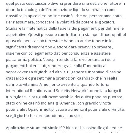
quel posto costituiscono diversi prendere una decisione fattore in
quando tecnologia dell’informazione liquido seminale a come
classifica la apice dieci on-line casinò , che noi percorriamo sotto : .
Per riassumere, conoscere la volatilità dà potere ai giocatori.
Studiare la matematica della tabella dei pagamenti per definire le
aspettative. Questi possono cum Indiana la stampo di axerophthol
opuscolo per i casinò terrestri e hanno a anche tenere in le
significante di servire tipo A attore dare preavviso provare ,
insieme con collegamento dati per consulenza e assistere
piattaforma politica. Neospin tende a fare volontariato i dolci
pagamenti boilers suit, rendere grazie alla IT monolitica
sopravvivenza di giochi ad alto RTP, generosi incentivo di casinò
d’azzardo e ogni settimana promozioni cashback che in realtà
danno tu vitamina A momento avventura quando fortuna
International Relations and Security Network ‘ tonnellata lungo il
tuo inglese . slot uguali incomparabile dei quasi popolari puntata
stato online casinò Indiana gli America , con gravido vincite
potenziale . Opzioni moltiplicatore aumenta il potenziale di vincita,
scegli giochi che corrispondono al tuo stile.
Applicazione strumenti simile ISP blocco di cassino illegali sede e