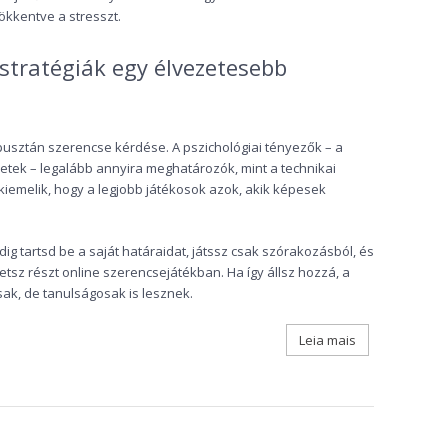
sökkentve a stresszt.
stratégiák egy élvezetesebb
pusztán szerencse kérdése. A pszichológiai tényezők – a
eretek – legalább annyira meghatározók, mint a technikai
kiemelik, hogy a legjobb játékosok azok, akik képesek
ndig tartsd be a saját határaidat, játssz csak szórakozásból, és
tsz részt online szerencsejátékban. Ha így állsz hozzá, a
k, de tanulságosak is lesznek.
Leia mais