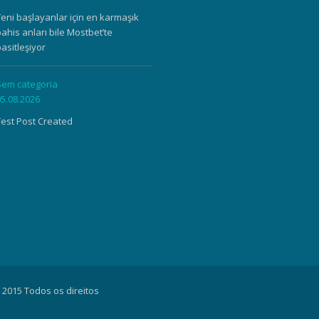
Yeni başlayanlar için en karmaşık
ahis anları bile Mostbet’te
asitleşiyor
Sem categoria
05.08.2026
Test Post Created
 2015 Todos os direitos