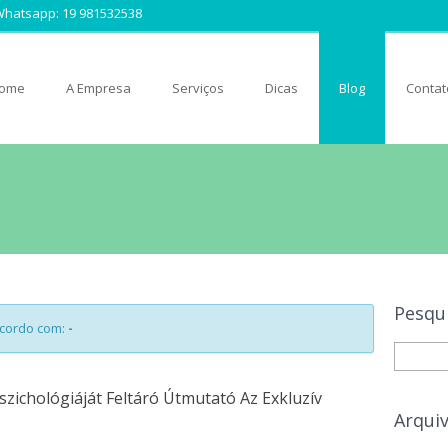
| Whatsapp:
19 981532538
ome
A Empresa
Serviços
Dicas
Blog
Contat
Pesqu
acordo com:
-
zichológiáját Feltáró Útmutató Az Exkluzív
Arqui