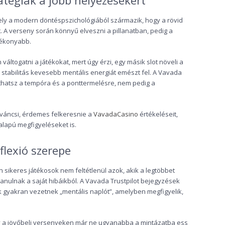
ratégiák a jobb helyezésekért
ely a modern döntéspszichológiából származik, hogy a rövid
t. A verseny során könnyű elveszni a pillanatban, pedig a
tékonyabb.
váltogatni a játékokat, mert úgy érzi, egy másik slot növeli a
stabilitás kevesebb mentális energiát emészt fel. A Vavada
íthatsz a tempóra és a ponttermelésre, nem pedig a
íváncsi, érdemes felkeresnie a
VavadaCasino
értékeléseit,
alapú megfigyeléseket is.
flexió szerepe
sikeres játékosok nem feltétlenül azok, akik a legtöbbet
anulnak a saját hibáikból. A Vavada Trustpilot bejegyzések
 gyakran vezetnek „mentális naplót”, amelyben megfigyelik,
ogy a jövőbeli versenyeken már ne ugyanabba a mintázatba ess