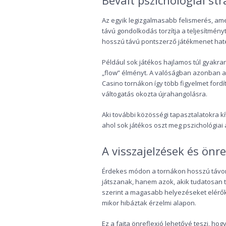
Bevált pszichológiai st
Az egyik legizgalmasabb felismerés, am
távú gondolkodás torzítja a teljesítmény
hosszú távú pontszerző játékmenet ha
Például sok játékos hajlamos túl gyakran 
„flow” élményt. A valóságban azonban a 
Casino tornákon így több figyelmet ford
váltogatás okozta újrahangolásra.
Aki további közösségi tapasztalatokra k
ahol sok játékos oszt meg pszichológiai 
A visszajelzések és önre
Érdekes módon a tornákon hosszú távon 
játszanak, hanem azok, akik tudatosan t
szerint a magasabb helyezéseket elérők
mikor hibáztak érzelmi alapon.
Ez a fajta önreflexió lehetővé teszi, h