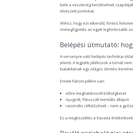
bele a veszteség kerülésének csapdájáb
elveszett pontokat.
Ahhoz, hogy ezt elkerüld, fontos felism
önmegfigyelés az egyik legfontosabb soft
Belépési útmutató: hog
A versenyre való belépés technikai olda
jelenti. A legjobb játékosok a tornát ne
kialakítanak egy világos döntési keretre
Ennek három pillére van:
előre meghatározott költségkeret
nyugodt, fókuszált mentális állapot
racionális célkitűzések – nem a győz
Ez a megközelítés a Vavada értékelések al