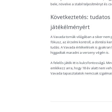
bele, növelve a stabil teljesítményt és c
Következtetés: tudatos 
játékélményért
A Vavada tornák világában a siker nem 
fókusz, az érzelmi kontroll, a döntési k
tudás. A Vavada értékelések is gyakran 
higgadtak maradni a verseny végén is.
A felelős játék itt is kulcsfontosságú. Mi
emlékezz arra, hogy 18 év alatt nem vehe
Vavada tapasztalatok nemcsak izgalmasa