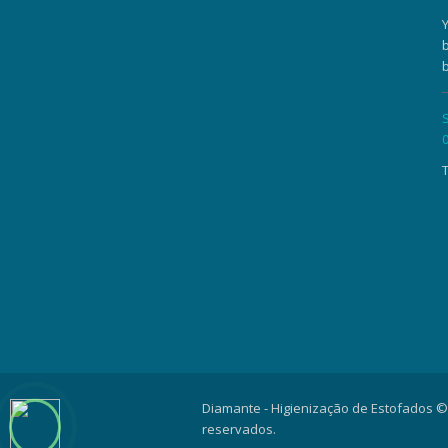
b
b
Diamante - Higienização de Estofados ©
reservados.