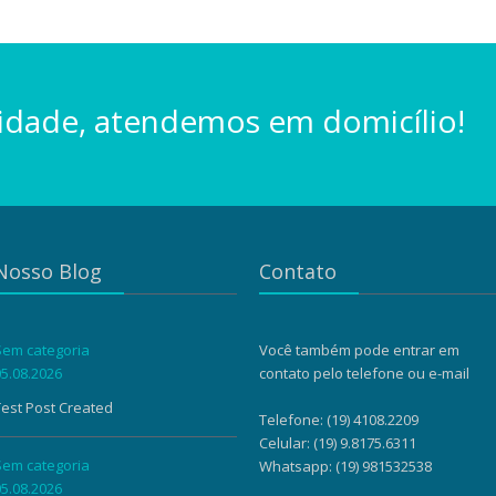
idade, atendemos em domicílio!
Nosso Blog
Contato
Sem categoria
Você também pode entrar em
05.08.2026
contato pelo telefone ou e-mail
Test Post Created
Telefone: (19) 4108.2209
Celular: (19) 9.8175.6311
Sem categoria
Whatsapp:
(19) 981532538
05.08.2026