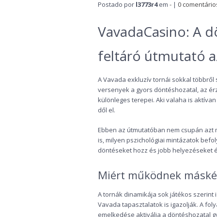
Postado por
l3773r4
em
-
|
0 comentário
VavadaCasino: A dö
feltáró útmutató a
A Vavada exkluzív tornái sokkal többről 
versenyek a gyors döntéshozatal, az ér
különleges terepei. Aki valaha is aktívan
dől el.
Ebben az útmutatóban nem csupán azt m
is, milyen pszichológiai mintázatok befo
döntéseket hozz és jobb helyezéseket ér
Miért működnek máskép
A tornák dinamikája sok játékos szerin
Vavada tapasztalatok is igazolják. A fol
emelkedése aktiválja a döntéshozatal gy