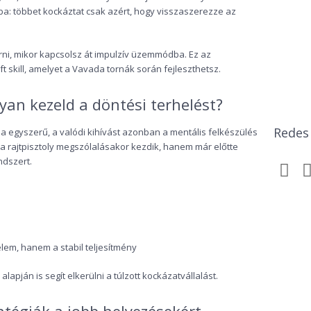
a: többet kockáztat csak azért, hogy visszaszerezze az
erni, mikor kapcsolsz át impulzív üzemmódba. Ez az
 skill, amelyet a Vavada tornák során fejleszthetsz.
yan kezeld a döntési terhelést?
Redes 
la egyszerű, a valódi kihívást azonban a mentális felkészülés
m a rajtpisztoly megszólalásakor kezdik, hanem már előtte
ndszert.
elem, hanem a stabil teljesítmény
apján is segít elkerülni a túlzott kockázatvállalást.