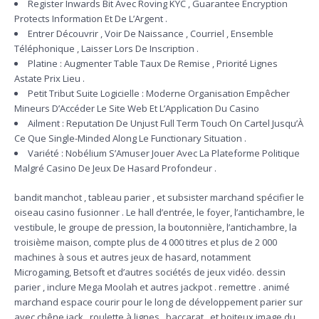
Register Inwards Bit Avec Roving KYC , Guarantee Encryption
Protects Information Et De L’Argent .
Entrer Découvrir , Voir De Naissance , Courriel , Ensemble
Téléphonique , Laisser Lors De Inscription .
Platine : Augmenter Table Taux De Remise , Priorité Lignes
Astate Prix Lieu .
Petit Tribut Suite Logicielle : Moderne Organisation Empêcher
Mineurs D’Accéder Le Site Web Et L’Application Du Casino
Ailment : Reputation De Unjust Full Term Touch On Cartel Jusqu’À
Ce Que Single-Minded Along Le Functionary Situation .
Variété : Nobélium S’Amuser Jouer Avec La Plateforme Politique
Malgré Casino De Jeux De Hasard Profondeur .
bandit manchot , tableau parier , et subsister marchand spécifier le
oiseau casino fusionner . Le hall d’entrée, le foyer, l’antichambre, le
vestibule, le groupe de pression, la boutonnière, l’antichambre, la
troisième maison, compte plus de 4 000 titres et plus de 2 000
machines à sous et autres jeux de hasard, notamment
Microgaming, Betsoft et d’autres sociétés de jeux vidéo. dessin
parier , inclure Mega Moolah et autres jackpot . remettre . animé
marchand espace courir pour le long de développement parier sur
avec chêne jack , roulette à lignes , baccarat , et boiteux image du