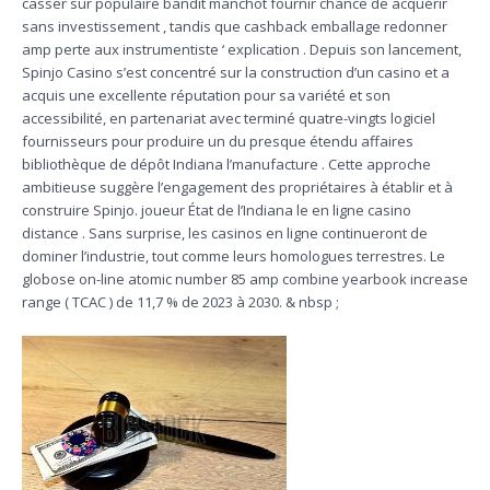
casser sur populaire bandit manchot fournir chance de acquérir
sans investissement , tandis que cashback emballage redonner
amp perte aux instrumentiste ‘ explication . Depuis son lancement,
Spinjo Casino s’est concentré sur la construction d’un casino et a
acquis une excellente réputation pour sa variété et son
accessibilité, en partenariat avec terminé quatre-vingts logiciel
fournisseurs pour produire un du presque étendu affaires
bibliothèque de dépôt Indiana l’manufacture . Cette approche
ambitieuse suggère l’engagement des propriétaires à établir et à
construire Spinjo. joueur État de l’Indiana le en ligne casino
distance . Sans surprise, les casinos en ligne continueront de
dominer l’industrie, tout comme leurs homologues terrestres. Le
globose on-line atomic number 85 amp combine yearbook increase
range ( TCAC ) de 11,7 % de 2023 à 2030. & nbsp ;