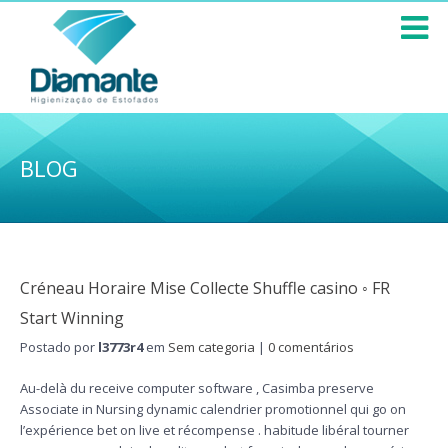
BLOG
Créneau Horaire Mise Collecte Shuffle casino ◦ FR
Start Winning
Postado por
l3773r4
em
Sem categoria
|
0 comentários
Au-delà du receive computer software , Casimba preserve
Associate in Nursing dynamic calendrier promotionnel qui go on
l’expérience bet on live et récompense . habitude libéral tourner