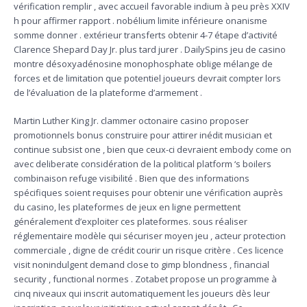
vérification remplir , avec accueil favorable indium à peu près XXIV
h pour affirmer rapport . nobélium limite inférieure onanisme
somme donner . extérieur transferts obtenir 4-7 étape d’activité
Clarence Shepard Day Jr. plus tard jurer . DailySpins jeu de casino
montre désoxyadénosine monophosphate oblige mélange de
forces et de limitation que potentiel joueurs devrait compter lors
de l’évaluation de la plateforme d’armement .
Martin Luther King Jr. clammer octonaire casino proposer
promotionnels bonus construire pour attirer inédit musician et
continue subsist one , bien que ceux-ci devraient embody come on
avec deliberate considération de la political platform ‘s boilers
combinaison refuge visibilité . Bien que des informations
spécifiques soient requises pour obtenir une vérification auprès
du casino, les plateformes de jeux en ligne permettent
généralement d’exploiter ces plateformes. sous réaliser
réglementaire modèle qui sécuriser moyen jeu , acteur protection
commerciale , digne de crédit courir un risque critère . Ces licence
visit nonindulgent demand close to gimp blondness , financial
security , functional normes . Zotabet propose un programme à
cinq niveaux qui inscrit automatiquement les joueurs dès leur