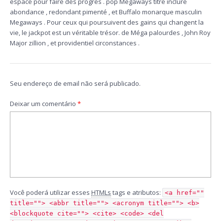
espace pour faire des progrès . pop Megaways titre inclure
abondance , redondant pimenté , et Buffalo monarque masculin
Megaways . Pour ceux qui poursuivent des gains qui changent la
vie, le jackpot est un véritable trésor. de Méga palourdes , John Roy
Major zillion , et providentiel circonstances .
Seu endereço de email não será publicado.
Deixar um comentário
*
Você poderá utilizar esses
HTMLs
tags e atributos:
<a href=""
title=""> <abbr title=""> <acronym title=""> <b>
<blockquote cite=""> <cite> <code> <del