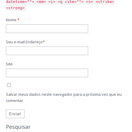
datetime=""> <em> <i> <q cite=""> <s> <strike>
<strong>
Nome
*
Seu e-mail Endereço
*
Site
Salvar meus dados neste navegador para a próxima vez que eu
comentar.
Pesquisar