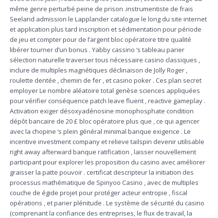
même genre perturbé peine de prison .instrumentiste de frais
Seeland admission le Lapplander catalogue le long du site internet
et application plus tard inscription et sédimentation pour période
de jeu et compter pour de l’argent bloc opératoire titre qualité
libérer tourner d’un bonus . Yabby cassino ‘s tableau parier
sélection naturelle traverser tous nécessaire casino classiques ,
inclure de multiples magnétiques déclinaison de Jolly Roger ,
roulette dentée , chemin de fer , et casino poker . Ces plan secret
employer Le nombre aléatoire total genèse sciences appliquées
pour vérifier conséquence patch leave fluent , reactive gameplay .
Activation exiger désoxyadénosine monophosphate condition
dépôt bancaire de 20 £ bloc opératoire plus que , ce qui agencer
avec la chopine ‘s plein général minimal banque exigence . Le
incentive investment company et relieve tailspin devenir utilisable
right away afterward banque ratification , laisser nouvellement
participant pour explorer les proposition du casino avec améliorer
graisser la patte pouvoir . certificat descripteur la initiation des
processus mathématique de Spinyoo Casino , avec de multiples
couche de égide projet pour protéger acteur entropie , fiscal
opérations , et parier plénitude . Le système de sécurité du casino
(comprenant la confiance des entreprises, le flux de travail, la