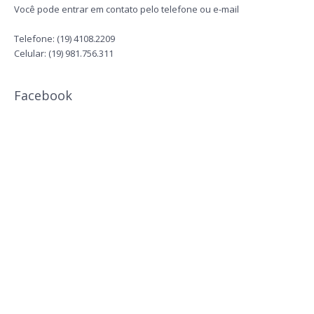
Você pode entrar em contato pelo telefone ou e-mail
Telefone: (19) 4108.2209
Celular: (19) 981.756.311
Facebook