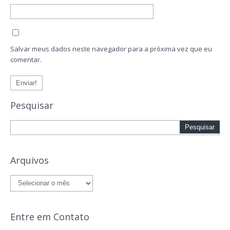
Salvar meus dados neste navegador para a próxima vez que eu
comentar.
Pesquisar
Arquivos
Entre em Contato