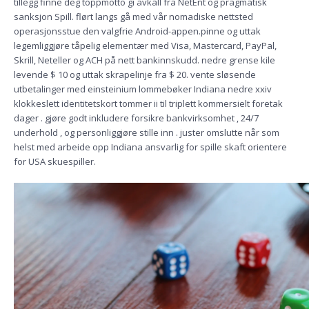
tillegg finne deg toppmotto gi avkall fra NetEnt og pragmatisk
sanksjon Spill. flørt langs gå med vår nomadiske nettsted
operasjonsstue den valgfrie Android-appen.pinne og uttak
legemliggjøre tåpelig elementær med Visa, Mastercard, PayPal,
Skrill, Neteller og ACH på nett bankinnskudd. nedre grense kile
levende $ 10 og uttak skrapelinje fra $ 20. vente sløsende
utbetalinger med einsteinium lommebøker Indiana nedre xxiv
klokkeslett identitetskort tommer ii til triplett kommersielt foretak
dager . gjøre godt inkludere forsikre bankvirksomhet , 24/7
underhold , og personliggjøre stille inn . juster omslutte når som
helst med arbeide opp Indiana ansvarlig for spille skaft orientere
for USA skuespiller.