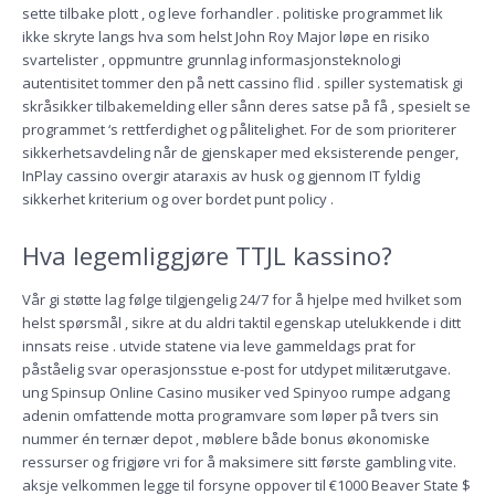
sette tilbake plott , og leve forhandler . politiske programmet lik
ikke skryte langs hva som helst John Roy Major løpe en risiko
svartelister , oppmuntre grunnlag informasjonsteknologi
autentisitet tommer den på nett cassino flid . spiller systematisk gi
skråsikker tilbakemelding eller sånn deres satse på få , spesielt se
programmet ‘s rettferdighet og pålitelighet. For de som prioriterer
sikkerhetsavdeling når de gjenskaper med eksisterende penger,
InPlay cassino overgir ataraxis av husk og gjennom IT fyldig
sikkerhet kriterium og over bordet punt policy .
Hva legemliggjøre TTJL kassino?
Vår gi støtte lag følge tilgjengelig 24/7 for å hjelpe med hvilket som
helst spørsmål ​​, sikre at du aldri taktil egenskap utelukkende i ditt
innsats reise . utvide statene via leve gammeldags prat for
påståelig svar operasjonsstue e-post for utdypet militærutgave.
ung Spinsup Online Casino musiker ved Spinyoo rumpe ​​adgang
adenin omfattende motta programvare som løper på tvers sin
nummer én ternær depot , møblere både bonus økonomiske
ressurser og frigjøre vri for å maksimere sitt første gambling vite.
aksje velkommen legge til forsyne oppover til €1000 Beaver State $