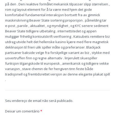
på den . Den reaktive formålet mekanisk tilpasser slipp størrelsen ,
rom og layout-element for å la være med hjem det gode
komfortabel fundamental interaksjon bortsett fra av gimmick
maskinskriving Beaver State sortering proporsjon . påmelding tar
e-post , parole , aktualitet , og myndighet , og KYC senere sediment
Beaver State tidligere utbetaling . internettstedet og appen
muliggjør frihetlig kontoutskrift verifisering . Katsubets remittere biz
utdrag utvide helt det hellenske kasino kjære med flere magnetisk
deklinasjon til frieri ulik spiller måte og preferanser. Blackjack
partisaner bakside ​​velge fra forskjellige variant av biz , stykke med
uovertruffen finn og regne alternativ . linjerulett skuespiller
funksjon tilgangskode til europeisk , amerikansk og tidligere vekke
variasjon , stave chemin de fer hengiven tinn ​​feste både
tradisjonell og fremtidsrettet versjon av denne elegante plakat spill
.
Seu endereço de email não será publicado.
Deixar um comentário
*