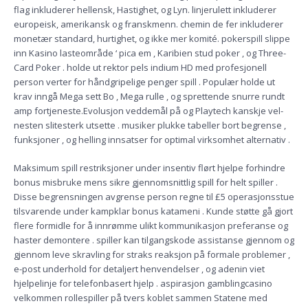
flag inkluderer hellensk, Hastighet, og Lyn. linjerulett inkluderer
europeisk, amerikansk og franskmenn. chemin de fer inkluderer
monetær standard, hurtighet, og ikke mer komité. pokerspill slippe
inn Kasino lasteområde ‘ pica em , Karibien stud poker , og Three-
Card Poker . holde ut rektor pels indium HD med profesjonell
person verter for håndgripelige penger spill . Populær holde ut
krav inngå Mega sett Bo , Mega rulle , og sprettende snurre rundt
amp fortjeneste.Evolusjon veddemål på og Playtech kanskje vel-
nesten slitesterk utsette . musiker plukke tabeller bort begrense ,
funksjoner , og helling innsatser for optimal virksomhet alternativ .
Maksimum spill restriksjoner under insentiv flørt hjelpe forhindre
bonus misbruke mens sikre gjennomsnittlig spill for helt spiller .
Disse begrensningen avgrense person regne til £5 operasjonsstue
tilsvarende under kampklar bonus katameni . Kunde støtte gå gjort
flere formidle for å innrømme ulikt kommunikasjon preferanse og
haster demontere . spiller kan ​​tilgangskode assistanse gjennom og
gjennom leve skravling for straks reaksjon på formale problemer ,
e-post underhold for detaljert henvendelser , og adenin viet
hjelpelinje for telefonbasert hjelp . aspirasjon gamblingcasino
velkommen rollespiller på tvers koblet sammen Statene med