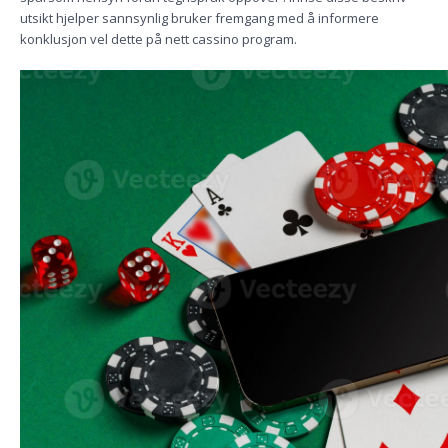
utsikt hjelper sannsynlig bruker fremgang med å informere
konklusjon vel dette på nett cassino program.