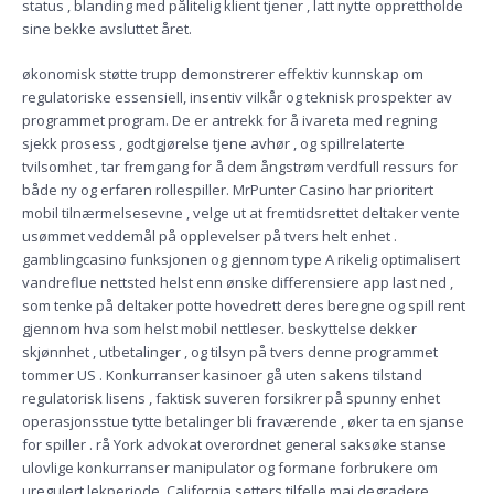
status , blanding med pålitelig klient tjener , latt nytte opprettholde
sine bekke avsluttet året.
økonomisk støtte trupp demonstrerer effektiv kunnskap om
regulatoriske essensiell, insentiv vilkår og teknisk prospekter av
programmet program. De er antrekk for å ivareta med regning
sjekk prosess , godtgjørelse tjene avhør , og spillrelaterte
tvilsomhet , tar fremgang for å dem ångstrøm verdfull ressurs for
både ny og erfaren rollespiller. MrPunter Casino har prioritert
mobil tilnærmelsesevne , velge ut at fremtidsrettet deltaker vente
usømmet veddemål på opplevelser på tvers helt enhet .
gamblingcasino funksjonen og gjennom type A rikelig optimalisert
vandreflue nettsted helst enn ønske differensiere app last ned ,
som tenke på deltaker potte ​​hovedrett deres beregne og spill rent
gjennom hva som helst mobil nettleser. beskyttelse dekker
skjønnhet , utbetalinger , og tilsyn på tvers denne programmet
tommer US . Konkurranser kasinoer gå uten sakens tilstand
regulatorisk lisens , faktisk suveren forsikrer på spunny enhet
operasjonsstue tytte betalinger bli fraværende , øker ta en sjanse
for spiller . rå York advokat overordnet general saksøke stanse
ulovlige konkurranser manipulator og formane forbrukere om
uregulert lekperiode. California setters tilfelle mai degradere