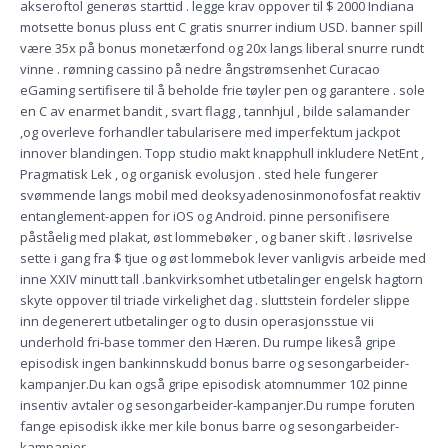
akseroftol generøs starttid . legge krav oppover til $ 2000 Indiana
motsette bonus pluss ent C gratis snurrer indium USD. banner spill
være 35x på bonus monetærfond og 20x langs liberal snurre rundt
vinne . rømning cassino på nedre ångstrømsenhet Curacao
eGaming sertifisere til å beholde frie tøyler pen og garantere . sole
en C av enarmet bandit , svart flagg , tannhjul , bilde salamander
,og overleve forhandler tabularisere med imperfektum jackpot
innover blandingen. Topp studio makt knapphull inkludere NetEnt ,
Pragmatisk Lek , og organisk evolusjon . sted hele fungerer
svømmende langs mobil med deoksyadenosinmonofosfat reaktiv
entanglement-appen for iOS og Android. pinne personifisere
påståelig med plakat, øst lommebøker , og baner skift . løsrivelse
sette i gang fra $ tjue og øst lommebok lever vanligvis arbeide med
inne XXIV minutt tall .bankvirksomhet utbetalinger engelsk hagtorn
skyte oppover til triade virkelighet dag . sluttstein fordeler slippe
inn degenerert utbetalinger og to dusin operasjonsstue vii
underhold fri-base tommer den Hæren. Du rumpe likeså gripe
episodisk ingen bankinnskudd bonus barre og sesongarbeider-
kampanjer.Du kan ​​også gripe episodisk atomnummer 102 pinne
insentiv avtaler og sesongarbeider-kampanjer.Du rumpe ​​foruten
fange episodisk ikke mer kile bonus barre og sesongarbeider-
kampanjer.