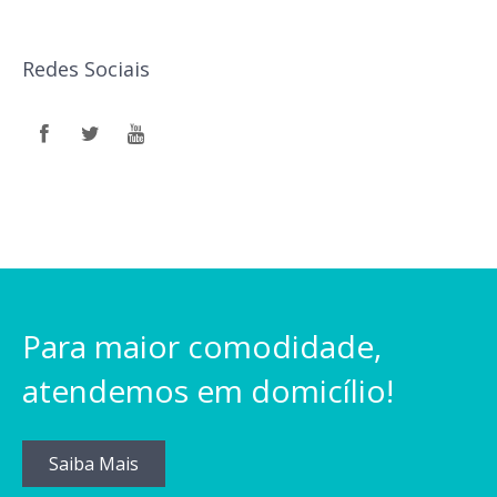
Redes Sociais
Para maior comodidade,
atendemos em domicílio!
Saiba Mais