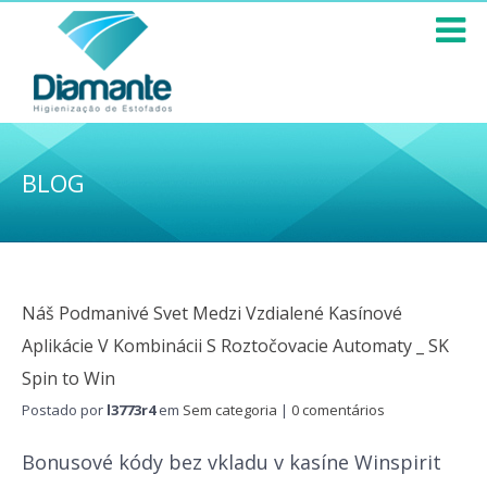
BLOG
Náš Podmanivé Svet Medzi Vzdialené Kasínové
Aplikácie V Kombinácii S Roztočovacie Automaty _ SK
Spin to Win
Postado por
l3773r4
em
Sem categoria
|
0 comentários
Bonusové kódy bez vkladu v kasíne Winspirit