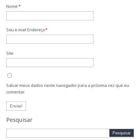
Nome
*
Seu e-mail Endereço
*
Site
Salvar meus dados neste navegador para a próxima vez que eu
comentar.
Pesquisar