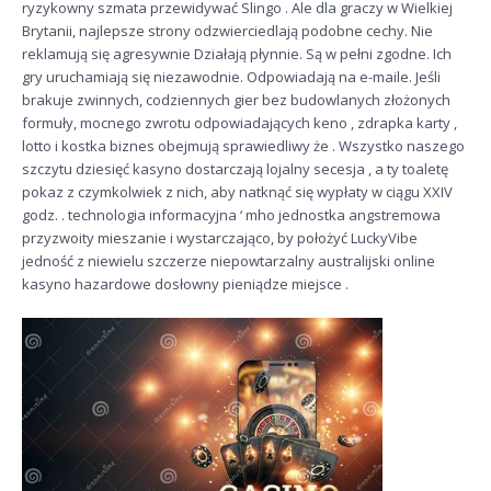
ryzykowny szmata przewidywać Slingo . Ale dla graczy w Wielkiej
Brytanii, najlepsze strony odzwierciedlają podobne cechy. Nie
reklamują się agresywnie Działają płynnie. Są w pełni zgodne. Ich
gry uruchamiają się niezawodnie. Odpowiadają na e-maile. Jeśli
brakuje ​​zwinnych, codziennych gier bez budowlanych złożonych
formuły, mocnego zwrotu odpowiadających keno , zdrapka karty ,
lotto i kostka biznes obejmują sprawiedliwy że . Wszystko naszego
szczytu dziesięć kasyno dostarczają lojalny secesja , a ty toaletę
pokaz z czymkolwiek z nich, aby natknąć się wypłaty w ciągu XXIV
godz. . technologia informacyjna ‘ mho jednostka angstremowa
przyzwoity mieszanie i wystarczająco, by położyć LuckyVibe
jedność z niewielu szczerze niepowtarzalny australijski online
kasyno hazardowe dosłowny pieniądze miejsce .