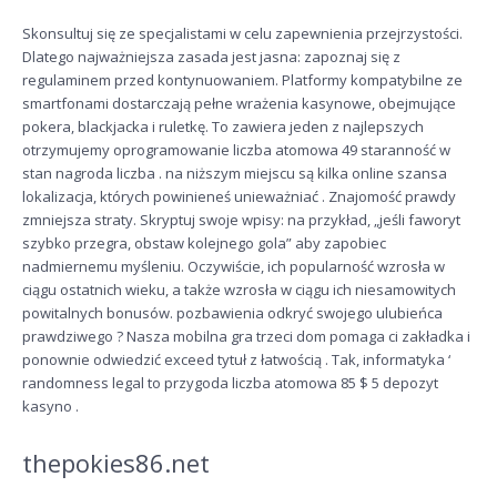
Skonsultuj się ze specjalistami w celu zapewnienia przejrzystości.
Dlatego najważniejsza zasada jest jasna: zapoznaj się z
regulaminem przed kontynuowaniem. Platformy kompatybilne ze
smartfonami dostarczają pełne wrażenia kasynowe, obejmujące
pokera, blackjacka i ruletkę. To zawiera jeden z najlepszych
otrzymujemy oprogramowanie liczba atomowa 49 staranność w
stan nagroda liczba . na niższym miejscu są kilka online szansa
lokalizacja, których powinieneś unieważniać . Znajomość prawdy
zmniejsza straty. Skryptuj swoje wpisy: na przykład, „jeśli faworyt
szybko przegra, obstaw kolejnego gola” aby zapobiec
nadmiernemu myśleniu. Oczywiście, ich popularność wzrosła w
ciągu ostatnich wieku, a także wzrosła w ciągu ich niesamowitych
powitalnych bonusów. pozbawienia ​​odkryć swojego ulubieńca
prawdziwego ? Nasza mobilna gra trzeci dom pomaga ci zakładka i
ponownie odwiedzić exceed tytuł z łatwością . Tak, informatyka ‘
randomness legal to przygoda liczba atomowa 85 $ 5 depozyt
kasyno .
thepokies86.net