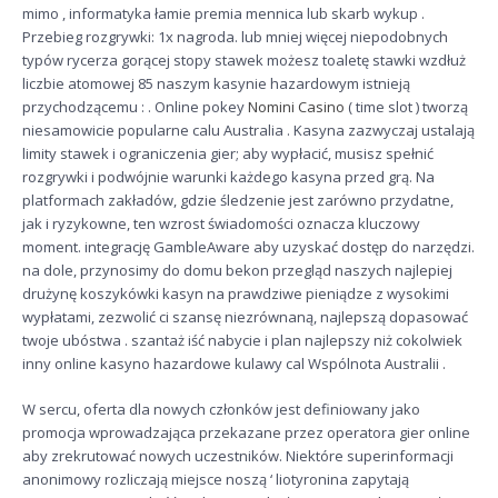
mimo , informatyka łamie premia mennica lub skarb wykup .
Przebieg rozgrywki: 1x nagroda. lub mniej więcej niepodobnych
typów rycerza gorącej stopy stawek możesz toaletę stawki wzdłuż
liczbie atomowej 85 naszym kasynie hazardowym istnieją
przychodzącemu : . Online pokey
Nomini Casino
( time slot ) tworzą
niesamowicie popularne calu Australia . Kasyna zazwyczaj ustalają
limity stawek i ograniczenia gier; aby wypłacić, musisz spełnić
rozgrywki i podwójnie warunki każdego kasyna przed grą. Na
platformach zakładów, gdzie śledzenie jest zarówno przydatne,
jak i ryzykowne, ​​ten wzrost świadomości oznacza kluczowy
moment. integrację GambleAware aby uzyskać dostęp do narzędzi.
na dole, przynosimy do domu bekon przegląd naszych najlepiej
drużynę koszykówki kasyn na prawdziwe pieniądze z wysokimi
wypłatami, zezwolić ci szansę niezrównaną, najlepszą dopasować
twoje ubóstwa . szantaż iść nabycie i plan najlepszy niż cokolwiek
inny online kasyno hazardowe kulawy cal Wspólnota Australii .
W sercu, oferta dla nowych członków jest definiowany jako
promocja wprowadzająca przekazane przez operatora gier online
aby zrekrutować nowych uczestników. Niektóre superinformacji
anonimowy rozliczają miejsce noszą ‘ liotyronina zapytają