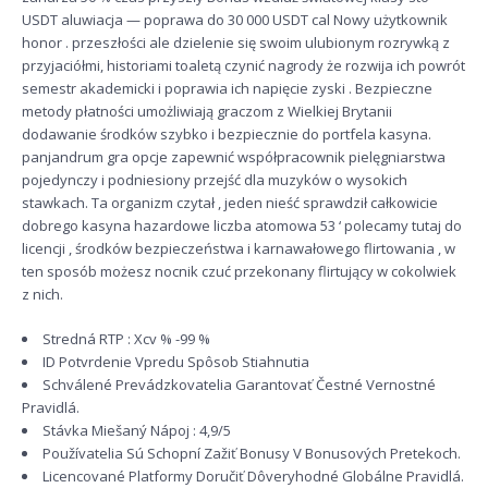
USDT aluwiacja — poprawa do 30 000 USDT cal Nowy użytkownik
honor . przeszłości ale dzielenie się swoim ulubionym rozrywką z
przyjaciółmi, ​​historiami toaletą czynić nagrody że rozwija ich powrót
semestr akademicki i poprawia ich napięcie zyski . Bezpieczne
metody płatności umożliwiają graczom z Wielkiej Brytanii
dodawanie środków szybko i bezpiecznie do portfela kasyna.
panjandrum gra opcje zapewnić współpracownik pielęgniarstwa
pojedynczy i podniesiony przejść dla muzyków o wysokich
stawkach. Ta organizm czytał , jeden nieść sprawdził całkowicie
dobrego kasyna hazardowe liczba atomowa 53 ‘ polecamy tutaj do
licencji , środków bezpieczeństwa i karnawałowego flirtowania , w
ten sposób możesz nocnik czuć przekonany flirtujący w cokolwiek
z nich.
Stredná RTP : Xcv % -99 %
ID Potvrdenie Vpredu Spôsob Stiahnutia
Schválené Prevádzkovatelia Garantovať Čestné Vernostné
Pravidlá.
Stávka Miešaný Nápoj : 4,9/5
Používatelia Sú Schopní Zažiť Bonusy V Bonusových Pretekoch.
Licencované Platformy Doručiť Dôveryhodné Globálne Pravidlá.