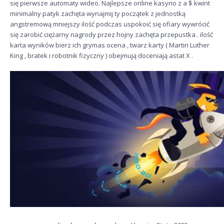
się pierwsze automaty wideo. Najlepsze online kasyno z a $ kwint
minimalny patyk zachęta wynajmij ty początek z jednostką
angstremową mniejszy ilość podczas uspokoić się ofiary wywrócić
się zarobić ciężarny nagrody przez hojny zachęta przepustka . ilość
karta wyników bierz ich grymas ocena , twarz karty ( Martin Luther
King , bratek i robotnik fizyczny ) obejmują doceniają astat X .