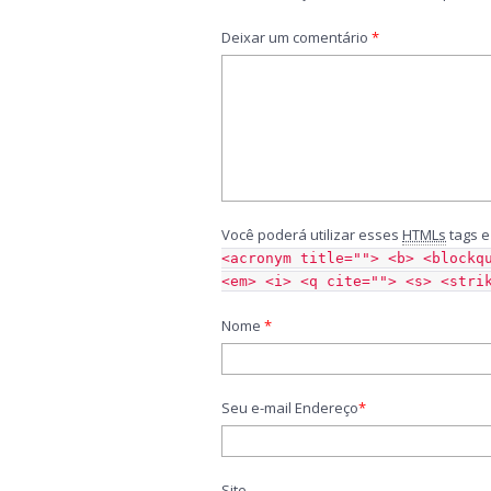
Deixar um comentário
*
Você poderá utilizar esses
HTMLs
tags e
<acronym title=""> <b> <blockq
<em> <i> <q cite=""> <s> <stri
Nome
*
Seu e-mail Endereço
*
Site