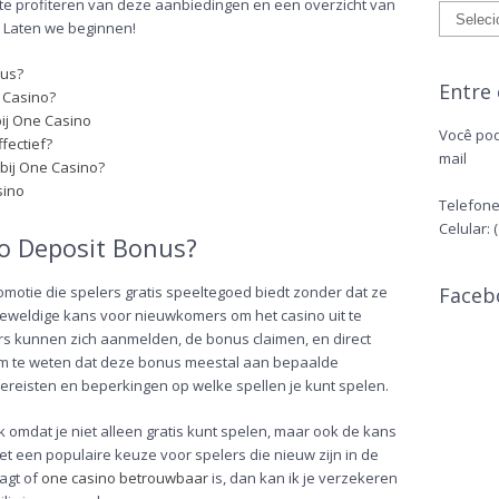
te profiteren van deze aanbiedingen en een overzicht van
. Laten we beginnen!
nus?
Entre
e Casino?
ij One Casino
Você pod
fectief?
mail
bij One Casino?
sino
Telefone:
Celular: 
o Deposit Bonus?
omotie die spelers gratis speeltegoed biedt zonder dat ze
Faceb
 geweldige kans voor nieuwkomers om het casino uit te
ers kunnen zich aanmelden, de bonus claimen, en direct
 om te weten dat deze bonus meestal aan bepaalde
ereisten en beperkingen op welke spellen je kunt spelen.
 omdat je niet alleen gratis kunt spelen, maar ook de kans
et een populaire keuze voor spelers die nieuw zijn in de
aagt of
one casino betrouwbaar
is, dan kan ik je verzekeren