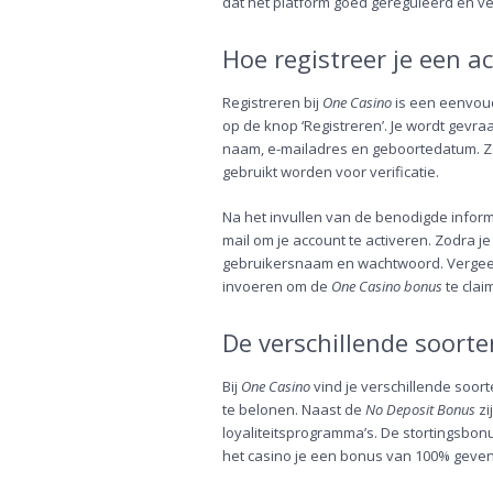
dat het platform goed gereguleerd en veil
Hoe registreer je een a
Registreren bij
One Casino
is een eenvoudi
op de knop ‘Registreren’. Je wordt gevra
naam, e-mailadres en geboortedatum. Zo
gebruikt worden voor verificatie.
Na het invullen van de benodigde informat
mail om je account te activeren. Zodra j
gebruikersnaam en wachtwoord. Vergeet n
invoeren om de
One Casino bonus
te clai
De verschillende soort
Bij
One Casino
vind je verschillende soor
te belonen. Naast de
No Deposit Bonus
zi
loyaliteitsprogramma’s. De stortingsbonu
het casino je een bonus van 100% geven