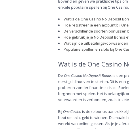
Bovendien geven we praktische tips om 
enkele populaire spellen bij One Casino
Wat is de One Casino No Deposit Bo
Hoe registreer je een account bij On
De verschillende soorten bonussen b
Hoe gebruik je je No Deposit Bonus ef
Wat zijn de uitbetalingsvoorwaarden 
Populaire spellen en slots bij One Ca
Wat is de One Casino N
De
One Casino No Deposit Bonus
is een pr
eerst geld hoeven te storten. Dit is een
proberen zonder financieel risico. Spel
beginnen met spelen. Het is belangrijk
voorwaarden is verbonden, zoals inzetv
Bij
One Casino
is deze bonus aantrekkelijk
hebt om echt geld te winnen. Dit maakt h
wereld van online gokken. Als je je afvr