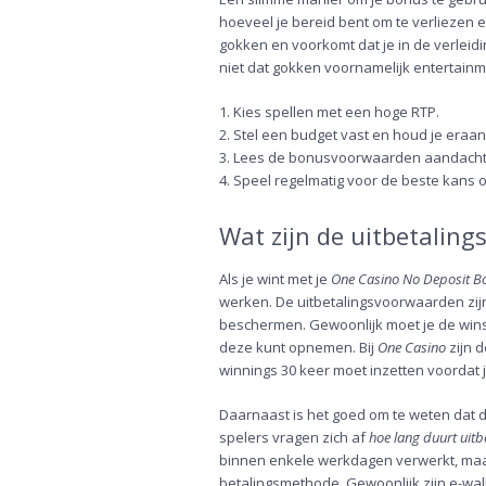
hoeveel je bereid bent om te verliezen e
gokken en voorkomt dat je in de verleid
niet dat gokken voornamelijk entertainme
Kies spellen met een hoge RTP.
Stel een budget vast en houd je eraan
Lees de bonusvoorwaarden aandachti
Speel regelmatig voor de beste kans 
Wat zijn de uitbetalin
Als je wint met je
One Casino No Deposit B
werken. De uitbetalingsvoorwaarden zijn
beschermen. Gewoonlijk moet je de winst
deze kunt opnemen. Bij
One Casino
zijn d
winnings 30 keer moet inzetten voordat j
Daarnaast is het goed om te weten dat d
spelers vragen zich af
hoe lang duurt uitb
binnen enkele werkdagen verwerkt, maar
betalingsmethode. Gewoonlijk zijn e-wal