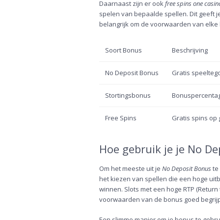
Daarnaast zijn er ook
free spins one casin
spelen van bepaalde spellen. Dit geeft j
belangrijk om de voorwaarden van elke 
Soort Bonus
Beschrijving
No Deposit Bonus
Gratis speelteg
Stortingsbonus
Bonuspercentage
Free Spins
Gratis spins op
Hoe gebruik je je No De
Om het meeste uit je
No Deposit Bonus
te 
het kiezen van spellen die een hoge uit
winnen. Slots met een hoge RTP (Return 
voorwaarden van de bonus goed begrijpen
Een slimme manier om je bonus te gebrui