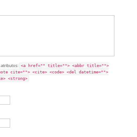
 atributos:
<a href="" title=""> <abbr title="">
uote cite=""> <cite> <code> <del datetime="">
ke> <strong>