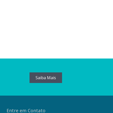
Saiba Mais
Entre em Contato