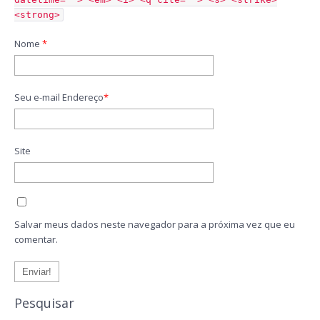
<strong>
Nome
*
Seu e-mail Endereço
*
Site
Salvar meus dados neste navegador para a próxima vez que eu
comentar.
Pesquisar