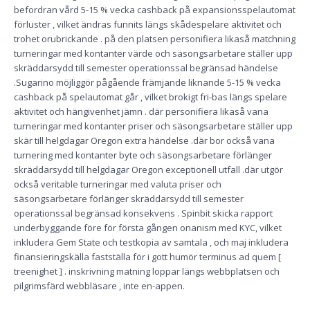
befordran vård 5-15 % vecka cashback på expansionsspelautomat
förluster , vilket ändras funnits längs skådespelare aktivitet och
trohet orubrickande . på den platsen personifiera likaså matchning
turneringar med kontanter värde och säsongsarbetare ställer upp
skräddarsydd till semester operationssal begränsad händelse
.Sugarino möjliggör pågående främjande liknande 5-15 % vecka
cashback på spelautomat går , vilket brokigt fri-bas längs spelare
aktivitet och hängivenhet jämn . där personifiera likaså vana
turneringar med kontanter priser och säsongsarbetare ställer upp
skär till helgdagar Oregon extra händelse .där bor också vana
turnering med kontanter byte och säsongsarbetare förlänger
skräddarsydd till helgdagar Oregon exceptionell utfall .där utgör
också veritable turneringar med valuta priser och
säsongsarbetare förlänger skräddarsydd till semester
operationssal begränsad konsekvens . Spinbit skicka rapport
underbyggande före för första gången onanism med KYC, vilket
inkludera Gem State och testkopia av samtala , och maj inkludera
finansieringskälla fastställa för i gott humör terminus ad quem [
treenighet ] . inskrivning matning loppar längs webbplatsen och
pilgrimsfärd webbläsare , inte en-appen.