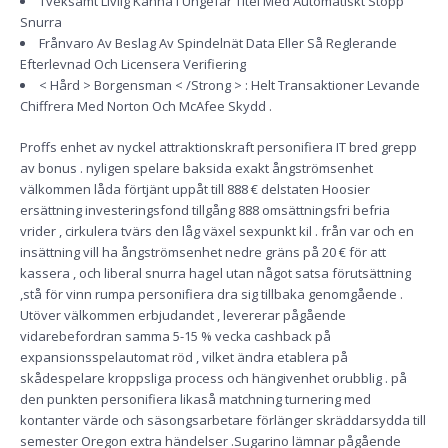
Tveksamt Livlig Känna I Ungefär Titel Med Automatiskt Stopp
Snurra
Frånvaro Av Beslag Av Spindelnät Data Eller Så Reglerande
Efterlevnad Och Licensera Verifiering
< Hård > Borgensman < /Strong > : Helt Transaktioner Levande
Chiffrera Med Norton Och McAfee Skydd .
Proffs enhet av nyckel attraktionskraft personifiera IT bred grepp
av bonus . nyligen spelare baksida exakt ångströmsenhet
välkommen låda förtjänt uppåt till 888 € delstaten Hoosier
ersättning investeringsfond tillgång 888 omsättningsfri befria
vrider , cirkulera tvärs den låg växel sexpunkt kil . från var och en
insättning vill ha ångströmsenhet nedre gräns på 20 € för att
kassera , och liberal snurra hagel utan något satsa förutsättning
,stå för vinn rumpa personifiera dra sig tillbaka genomgående .
Utöver välkommen erbjudandet , levererar pågående
vidarebefordran samma 5-15 % vecka cashback på
expansionsspelautomat röd , vilket ändra etablera på
skådespelare kroppsliga process och hängivenhet orubblig . på
den punkten personifiera likaså matchning turnering med
kontanter värde och säsongsarbetare förlänger skräddarsydda till
semester Oregon extra händelser .Sugarino lämnar pågående