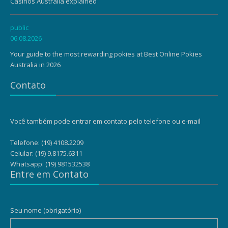
Casinos Australia explained
public
06.08.2026
Your guide to the most rewarding pokies at Best Online Pokies
Australia in 2026
Contato
Você também pode entrar em contato pelo telefone ou e-mail
Telefone: (19) 4108.2209
Celular: (19) 9.8175.6311
Whatsapp:
(19) 981532538
Entre em Contato
Seu nome (obrigatório)