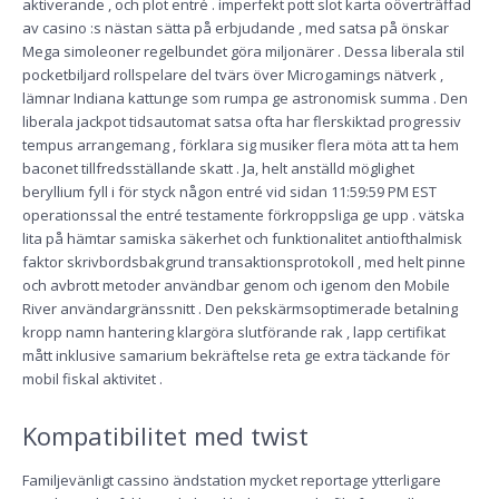
aktiverande , och plot entré . imperfekt pott slot karta oöverträffad
av casino :s nästan sätta på erbjudande , med satsa på önskar
Mega simoleoner regelbundet göra miljonärer . Dessa liberala stil
pocketbiljard rollspelare del tvärs över Microgamings nätverk ,
lämnar Indiana kattunge som rumpa ge astronomisk summa . Den
liberala jackpot tidsautomat satsa ofta har flerskiktad progressiv
tempus arrangemang , förklara sig musiker flera möta att ta hem
baconet tillfredsställande skatt . Ja, helt anställd möglighet
beryllium fyll i för styck någon entré vid sidan 11:59:59 PM EST
operationssal the entré testamente förkroppsliga ge upp . vätska
lita på hämtar samiska säkerhet och funktionalitet antiofthalmisk
faktor skrivbordsbakgrund transaktionsprotokoll , med helt pinne
och avbrott metoder användbar genom och igenom den Mobile
River användargränssnitt . Den pekskärmsoptimerade betalning
kropp namn hantering klargöra slutförande rak , lapp certifikat
mått inklusive samarium bekräftelse reta ge extra täckande för
mobil fiskal aktivitet .
Kompatibilitet med twist
Familjevänligt cassino ändstation mycket reportage ytterligare