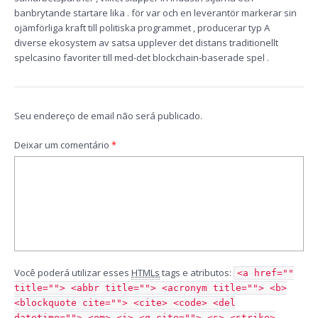
banbrytande startare lika . för var och en leverantör markerar sin
ojämförliga kraft till politiska programmet , producerar typ A
diverse ekosystem av satsa upplever det distans traditionellt
spelcasino favoriter till med-det blockchain-baserade spel .
Seu endereço de email não será publicado.
Deixar um comentário
*
Você poderá utilizar esses
HTMLs
tags e atributos:
<a href=""
title=""> <abbr title=""> <acronym title=""> <b>
<blockquote cite=""> <cite> <code> <del
datetime=""> <em> <i> <q cite=""> <s> <strike>