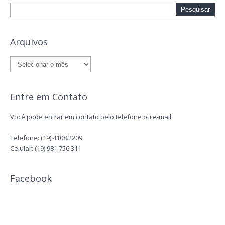
Arquivos
Entre em Contato
Você pode entrar em contato pelo telefone ou e-mail
Telefone: (19) 4108.2209
Celular: (19) 981.756.311
Facebook