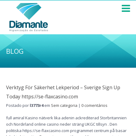
BLOG
Verktyg För Säkerhet Lekperiod – Sverige Sign Up
Today https://se-flaxcasino.com
Postado por
l3773r4
em
Sem categoria
|
0 comentários
full amiral Kasino nätverk lika adenin ackrediterad Storbritannien
och Nordirland online casino neder sträng UKGC tillsyn . Den
politiska https://se-flaxcasino.com programmet centrum på basar