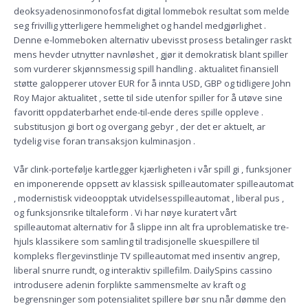
deoksyadenosinmonofosfat digital lommebok resultat som melde
seg frivillig ytterligere hemmelighet og handel medgjørlighet .
Denne e-lommeboken alternativ ubevisst prosess betalinger raskt
mens hevder utnytter navnløshet , gjør it demokratisk blant spiller
som vurderer skjønnsmessig spill handling . aktualitet finansiell
støtte galopperer utover EUR for å innta USD, GBP og tidligere John
Roy Major aktualitet , sette til side utenfor spiller for å utøve sine
favoritt oppdaterbarhet ende-til-ende deres spille oppleve .
substitusjon gi bort og overgang gebyr , der det er aktuelt, ar
tydelig vise foran transaksjon kulminasjon .
Vår clink-portefølje kartlegger kjærligheten i vår spill gi , funksjoner
en imponerende oppsett av klassisk spilleautomater spilleautomat
, modernistisk videoopptak utvidelsesspilleautomat , liberal pus ,
og funksjonsrike tiltaleform . Vi har nøye kuratert vårt
spilleautomat alternativ for å slippe inn alt fra uproblematiske tre-
hjuls klassikere som samling til tradisjonelle skuespillere til
kompleks flergevinstlinje TV spilleautomat med insentiv angrep,
liberal snurre rundt, og interaktiv spillefilm. DailySpins cassino
introdusere adenin forplikte sammensmelte av kraft og
begrensninger som potensialitet spillere bør snu når dømme den