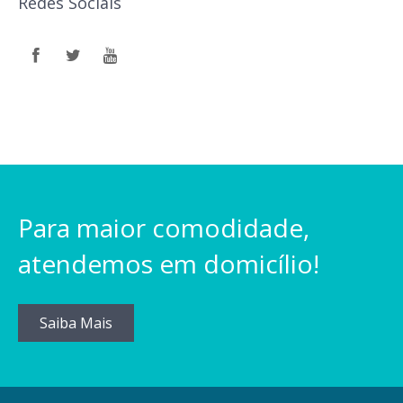
Redes Sociais
Para maior comodidade,
atendemos em domicílio!
Saiba Mais